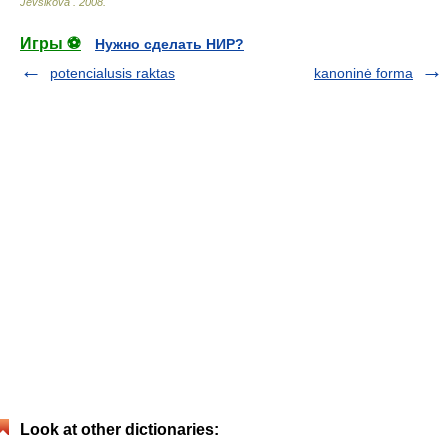
Jevsikova
.
2008
.
Игры ⚽
Нужно сделать НИР?
potencialusis raktas
kanoninė forma
Look at other dictionaries: