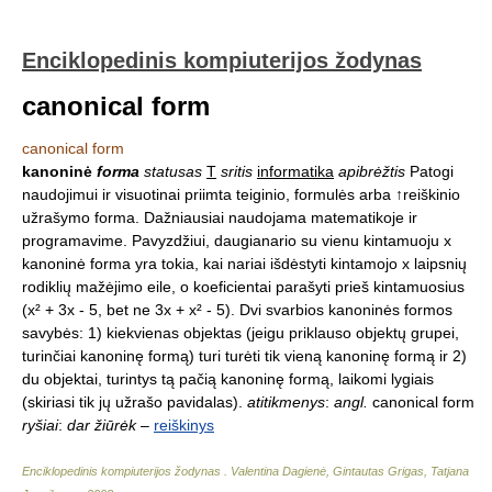
Enciklopedinis kompiuterijos žodynas
canonical form
canonical form
kanoninė
forma
statusas
T
sritis
informatika
apibrėžtis
Patogi
naudojimui ir visuotinai priimta teiginio, formulės arba ↑reiškinio
užrašymo forma. Dažniausiai naudojama matematikoje ir
programavime. Pavyzdžiui, daugianario su vienu kintamuoju x
kanoninė forma yra tokia, kai nariai išdėstyti kintamojo x laipsnių
rodiklių mažėjimo eile, o koeficientai parašyti prieš kintamuosius
(x² + 3x - 5, bet ne 3x + x² - 5). Dvi svarbios kanoninės formos
savybės: 1) kiekvienas objektas (jeigu priklauso objektų grupei,
turinčiai kanoninę formą) turi turėti tik vieną kanoninę formą ir 2)
du objektai, turintys tą pačią kanoninę formą, laikomi lygiais
(skiriasi tik jų užrašo pavidalas).
atitikmenys
:
angl.
canonical form
ryšiai
:
dar žiūrėk
–
reiškinys
Enciklopedinis kompiuterijos žodynas
.
Valentina Dagienė, Gintautas Grigas, Tatjana