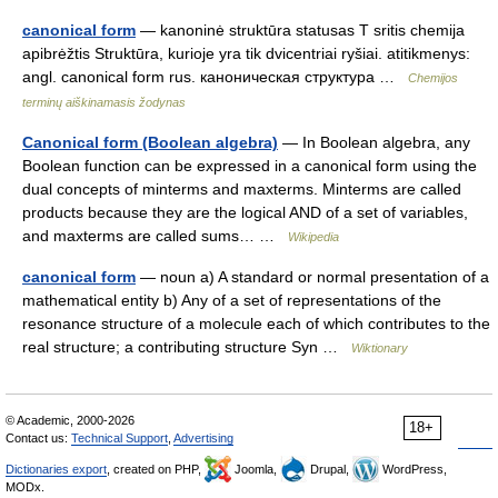
canonical form
— kanoninė struktūra statusas T sritis chemija
apibrėžtis Struktūra, kurioje yra tik dvicentriai ryšiai. atitikmenys:
angl. canonical form rus. каноническая структура …
Chemijos
terminų aiškinamasis žodynas
Canonical form (Boolean algebra)
— In Boolean algebra, any
Boolean function can be expressed in a canonical form using the
dual concepts of minterms and maxterms. Minterms are called
products because they are the logical AND of a set of variables,
and maxterms are called sums… …
Wikipedia
canonical form
— noun a) A standard or normal presentation of a
mathematical entity b) Any of a set of representations of the
resonance structure of a molecule each of which contributes to the
real structure; a contributing structure Syn …
Wiktionary
© Academic, 2000-2026
18+
Contact us:
Technical Support
,
Advertising
Dictionaries export
, created on PHP,
Joomla,
Drupal,
WordPress,
MODx.