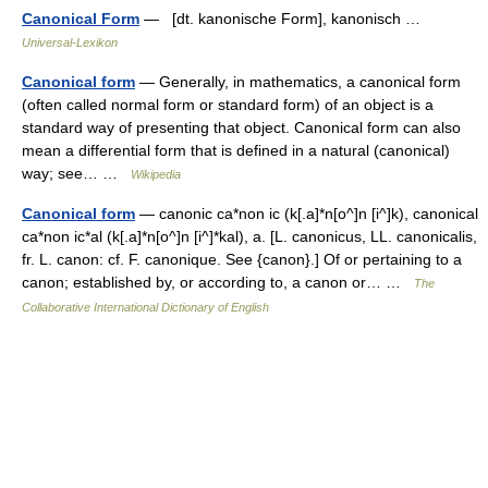
Canonical Form
— [dt. kanonische Form], kanonisch …
Universal-Lexikon
Canonical form
— Generally, in mathematics, a canonical form
(often called normal form or standard form) of an object is a
standard way of presenting that object. Canonical form can also
mean a differential form that is defined in a natural (canonical)
way; see… …
Wikipedia
Canonical form
— canonic ca*non ic (k[.a]*n[o^]n [i^]k), canonical
ca*non ic*al (k[.a]*n[o^]n [i^]*kal), a. [L. canonicus, LL. canonicalis,
fr. L. canon: cf. F. canonique. See {canon}.] Of or pertaining to a
canon; established by, or according to, a canon or… …
The
Collaborative International Dictionary of English